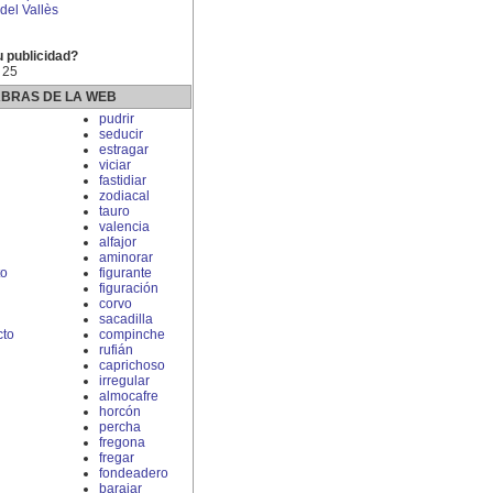
el Vallès
u publicidad?
 25
ABRAS DE LA WEB
pudrir
seducir
estragar
viciar
fastidiar
zodiacal
tauro
valencia
alfajor
aminorar
to
figurante
figuración
corvo
sacadilla
cto
compinche
rufián
caprichoso
irregular
almocafre
horcón
percha
fregona
fregar
fondeadero
barajar