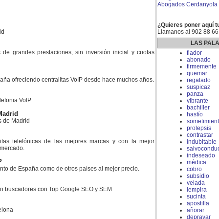
Abogados Cerdanyola d
¿Quieres poner aquí t
id
Llamanos al 902 88 66
LAS PAL
es de grandes prestaciones, sin inversión inicial y cuotas
fiador
abonado
firmemente
quemar
aña ofreciendo centralitas VoIP desde hace muchos años.
regalado
suspicaz
panza
lefonia VoIP
vibrante
bachiller
Madrid
hastío
s de Madrid
sometimien
prolepsis
contrastar
litas telefónicas de las mejores marcas y con la mejor
indubitable
l mercado.
salvocondu
indeseado
P
médica
nto de España como de otros países al mejor precio.
cobro
subsidio
velada
 en buscadores con Top Google SEO y SEM
lempira
sucinta
apostilla
elona
añorar
depravar