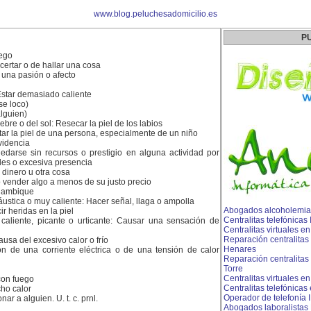
www.blog.peluchesadomicilio.es
P
uego
certar o de hallar una cosa
 una pasión o afecto
Estar demasiado caliente
se loco)
alguien)
fiebre o del sol: Resecar la piel de los labios
ritar la piel de una persona, especialmente de un niño
videncia
uedarse sin recursos o prestigio en alguna actividad por
des o excesiva presencia
 dinero u otra cosa
 o vender algo a menos de su justo precio
alambique
ustica o muy caliente: Hacer señal, llaga o ampolla
Abogados alcoholemia
ir heridas en la piel
Centralitas telefónicas
aliente, picante o urticante: Causar una sensación de
Centralitas virtuales e
Reparación centralitas
usa del excesivo calor o frío
Henares
ión de una corriente eléctrica o de una tensión de calor
Reparación centralitas 
Torre
Centralitas virtuales en
con fuego
Centralitas telefónicas
ho calor
Operador de telefonía
ar a alguien. U. t. c. prnl.
Abogados laboralista