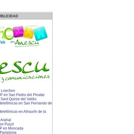
UBLICIDAD
 Loeches
 IP en San Pedro del Pinatar
n Sant Quirze del Vallès
 telefónicas en San Fernando de
telefónicas en Alhaurín de la
 Arahal
 en Puçol
 IP en Moncada
s Pamplona