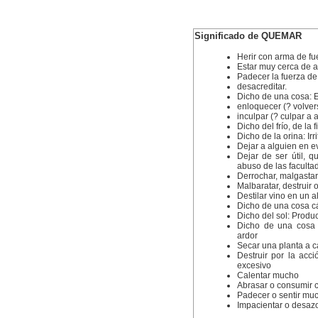
Significado de QUEMAR
Herir con arma de f
Estar muy cerca de a
Padecer la fuerza de
desacreditar.
Dicho de una cosa: 
enloquecer (? volver
inculpar (? culpar a 
Dicho del frío, de la 
Dicho de la orina: Ir
Dejar a alguien en e
Dejar de ser útil, q
abuso de las faculta
Derrochar, malgastar
Malbaratar, destruir
Destilar vino en un 
Dicho de una cosa cá
Dicho del sol: Produc
Dicho de una cosa c
ardor
Secar una planta a ca
Destruir por la acc
excesivo
Calentar mucho
Abrasar o consumir 
Padecer o sentir muc
Impacientar o desazon